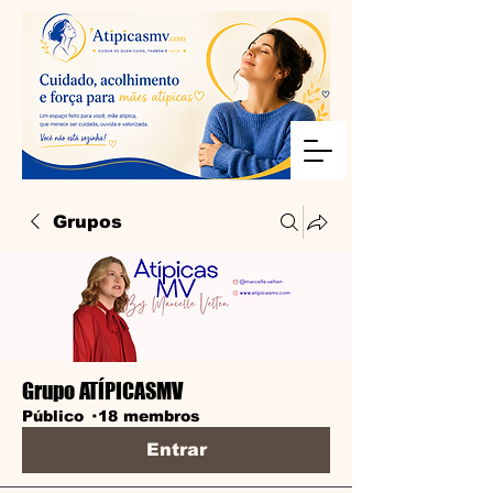
Grupos
Grupo ATÍPICASMV
Público
·
18 membros
Entrar