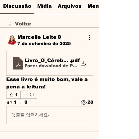
Discussão
Mídia
Arquivos
Membros
Voltar
Marcelle Leite
7 de setembro de 2025
Livro_O_Cérebro_Hiperativo_na_Criança_c
.pdf
Fazer download de PDF • 1.46MB
Esse livro é muito bom, vale a 
pena a leitura!
1
1
0
28
댓글을 입력하세요.