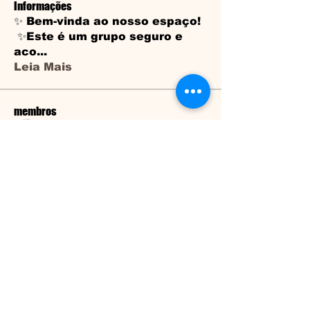
Informações
✨ Bem-vinda ao nosso espaço!
✨Este é um grupo seguro e
aco
...
Leia Mais
membros
Tarcísio Lucino Sudré
Seguir
Patricia santos
Seguir
Dulcemir Dias
Seguir
natinhasiqueira
Seguir
natinhasiqueira
Sanjay Kokate
Seguir
Ver todos os membros (18)