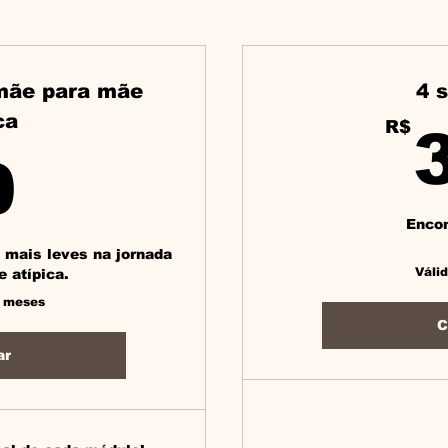
 mãe para mãe
4 
ca
R$
0R$
0
Encon
 mais leves na jornada
Váli
 atípica.
2 meses
C
ar