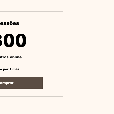
sessões
300R$
300
tros online
do por 1 mês
omprar